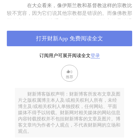
在大众看来，像伊斯兰教和基督教这样的宗教比
较不宽容，因为它们说其他宗教都是错误的。而像佛教那
样的宗教更能让人接受，因为它不会说别的宗教是错误
的。无疑西方有一些对佛教的“自由派”解释，是对佛教的
歪曲，认为佛教对其他宗教的立场是无限开放的。这就像
打开财新App 免费阅读全文
自由派基督教的扭曲一样，他们也是用类似的方式来谈论
基督教的“本质”。但是，佛教并非像很多人想的那样对其
订阅用户可展开阅读全文
登录
他宗教都开放。当某位僧人被问到是否佛才是“最终极的
皈依所”，他回答说：
0
推荐
		你要知道，在这里有必要考察“解放”或“救赎”是
财新博客版权声明：财新博客所发布文章及图
什么意思。当解放指的是“一种心意中的理解，认为现实
片之版权属博主本人及/或相关权利人所有，未经
领域会淹没其中所有的污秽”，那这就是一种只有佛教才
博主及/或相关权利人单独授权，任何网站、平面
能达到的状态。这种从轮回的解脱或涅槃只有在佛教经典
媒体不得予以转载。财新网对相关媒体的网站信息
中才有解释，也只有通过佛教的行为才能达成。
内容转载授权并不包括财新博客的文章及图片。博
客文章均为作者个人观点，不代表财新网的立场和
观点。