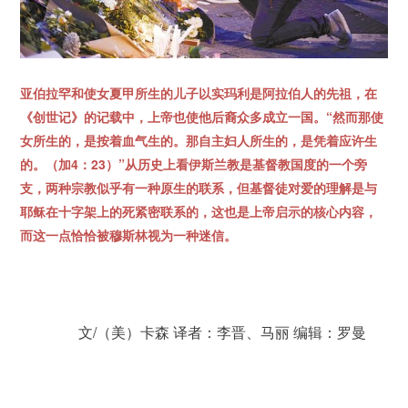
亚伯拉罕和使女夏甲所生的儿子以实玛利是阿拉伯人的先祖，在
《创世记》的记载中，上帝也使他后裔众多成立一国。“然而那使
女所生的，是按着血气生的。那自主妇人所生的，是凭着应许生
的。（加4：23）”从历史上看伊斯兰教是基督教国度的一个旁
支，两种宗教似乎有一种原生的联系，但基督徒对爱的理解是与
耶稣在十字架上的死紧密联系的，这也是上帝启示的核心内容，
而这一点恰恰被穆斯林视为一种迷信。
		文/（美）卡森 译者：李晋、马丽 编辑：罗曼