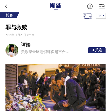
博客
T中
罪与救赎
2015年11月20日 07:09
谭娟
＋关注
＋关注
美乐家全球连锁环保超市合伙人；晨星读书会发起人；真理追寻者